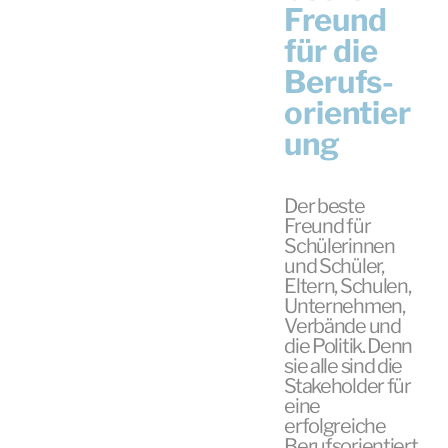
Freund
für die
Berufs-
orientier
ung
Der beste
Freund für
Schülerinnen
und Schüler,
Eltern, Schulen,
Unternehmen,
Verbände und
die Politik. Denn
sie alle sind die
Stakeholder für
eine
erfolgreiche
Berufsorientiert